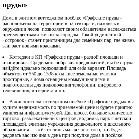
пруды»
Дома в элитном коттеджном посёлке «Графские пруды»
расположены на территории в 52 гектара и, находясь в
окружении лесов, позволяют своим обладателям наслаждаться
преимуществами жизни за городом. Такой уединённый
«островок» станет пристанищем для семейных пар, где жизнь
заиграет новыми красками.
Коттеджи в КП «Графские пруды» разной площади и
планировок. Среди многообразия предложений, вы без труда
найдёте идеально подходящий для себя вариант. Площадь
объектов от 550 до 1538 кв.м., все земельные участки
просторные, а дома оснащены коммуникациями и
подготовлены для подключения телефонии, цифрового
телевидения, интернета и пр.
В живописном коттеджном посёлке «Графские пруды» вы
купите недвижимость по приемлемой цене и будете приятно
удивлены инфраструктурой. Два шоссе, большое количество
торгово- развлекательных центров, водоёмы, парк с детской
площадкой, элитные учреждения дошкольного и школьного
образования — всё это лишь малая часть того, что будет
радовать вас изо дня в день при покупке дома в посёлке